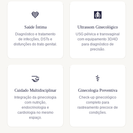
💙
🩻
Saúde Íntima
Ultrassom Ginecológico
Diagnóstico e tratamento
USG pélvica e transvaginal
de infecções, DSTs e
com equipamento 3D/4D
disfunções do trato genital.
para diagnóstico de
precisão.
🤝
⚕️
Cuidado Multidisciplinar
Ginecologia Preventiva
Integração da ginecologia
Check-up ginecológico
com nutrição,
completo para
endocrinologia e
rastreamento precoce de
cardiologia no mesmo
condições.
espaço.