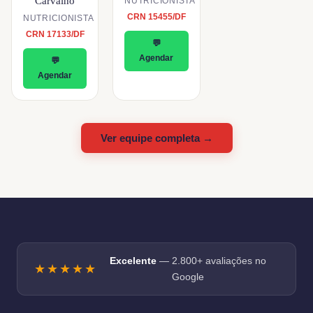
Carvalho
NUTRICIONISTA
CRN 15455/DF
NUTRICIONISTA
CRN 17133/DF
💬
Agendar
💬
Agendar
Ver equipe completa →
Excelente
— 2.800+ avaliações no
★★★★★
Google