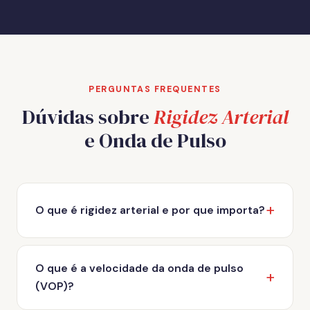
PERGUNTAS FREQUENTES
Dúvidas sobre
Rigidez Arterial
e Onda de Pulso
O que é rigidez arterial e por que importa?
Rigidez arterial é o endurecimento progressivo das
paredes das artérias — processo natural do
O que é a velocidade da onda de pulso
envelhecimento, mas acelerado por hipertensão,
(VOP)?
diabetes, tabagismo, colesterol alto e sedentarismo.