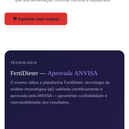
💬 Agendar meu exame
TECNOLOGIA
FertiDieter —
Aprovada ANVISA
O exame utiliza a plataforma FertiDieter, tecnologia de
análise imunológica IgG validada cientificamente e
aprovada pela ANVISA — garantindo confiabilidade e
reprodutibilidade dos resultados.
🔬