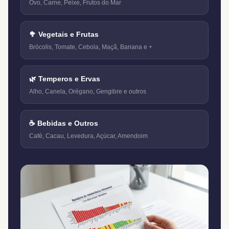
Ovo, Carne, Peixe, Frutos do Mar
🥦 Vegetais e Frutas
Brócolis, Tomate, Cebola, Maçã, Banana e +
🌿 Temperos e Ervas
Alho, Canela, Orégano, Gengibre e outros
☕ Bebidas e Outros
Café, Cacau, Levedura, Açúcar, Amendoim