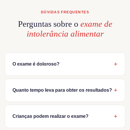
DÚVIDAS FREQUENTES
Perguntas sobre o
exame de
intolerância alimentar
O exame é doloroso?
Não. O exame requer apenas uma coleta de sangue venosa
comum — o mesmo tipo de coleta de um hemograma de
Quanto tempo leva para obter os resultados?
rotina. O desconforto é mínimo e passageiro. Não exige jejum
obrigatório, sem preparo especial. A coleta dura menos de 5
O resultado do exame de intolerância alimentar IgG para 216
minutos e pode ser realizada na clínica ou em domicílio.
alimentos leva em média 7 a 10 dias úteis após a coleta. O
Crianças podem realizar o exame?
relatório é entregue digitalmente no seu e-mail — com o código
de cores para cada alimento e orientações gerais de