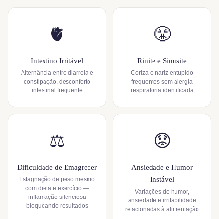
🫀
😤
Intestino Irritável
Rinite e Sinusite
Alternância entre diarreia e
Coriza e nariz entupido
constipação, desconforto
frequentes sem alergia
intestinal frequente
respiratória identificada
⚖️
😟
Dificuldade de Emagrecer
Ansiedade e Humor
Instável
Estagnação de peso mesmo
com dieta e exercício —
Variações de humor,
inflamação silenciosa
ansiedade e irritabilidade
bloqueando resultados
relacionadas à alimentação