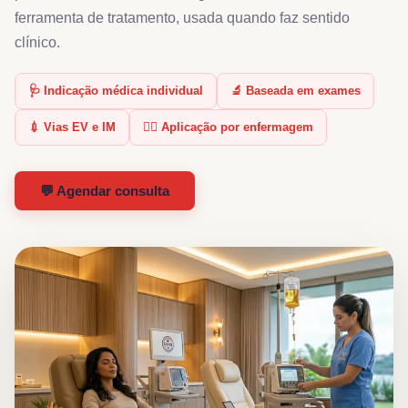
ferramenta de tratamento, usada quando faz sentido
clínico.
🩺 Indicação médica individual
🔬 Baseada em exames
💉 Vias EV e IM
👩‍⚕️ Aplicação por enfermagem
💬 Agendar consulta