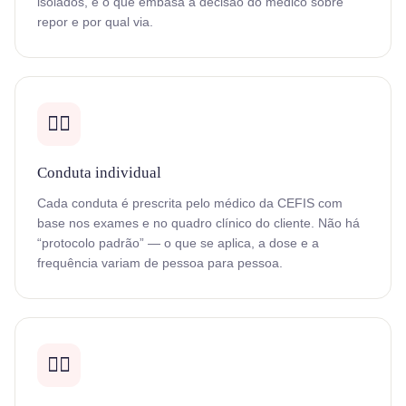
isolados, é o que embasa a decisão do médico sobre
repor e por qual via.
👨‍⚕️
Conduta individual
Cada conduta é prescrita pelo médico da CEFIS com
base nos exames e no quadro clínico do cliente. Não há
“protocolo padrão” — o que se aplica, a dose e a
frequência variam de pessoa para pessoa.
👩‍⚕️