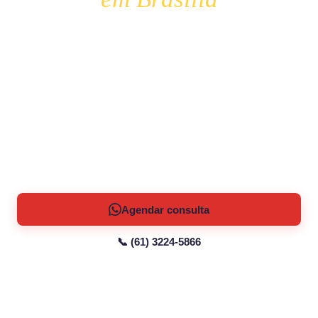
Reposição de ferro, vitamina D, vitamina B12 e
outros nutrientes por via endovenosa ou
intramuscular, além da aplicação de medicações
prescritas — sempre a partir de avaliação médica e
de exames, quando há indicação clínica. Realizado
por equipe de enfermagem, em ambiente confortável
e monitorado.
Agendar consulta
📞 (61) 3224-5866
🩺 Mediante avaliação médica
🔬 Guiado por exames
👩‍⚕️ Aplicação por enfermagem