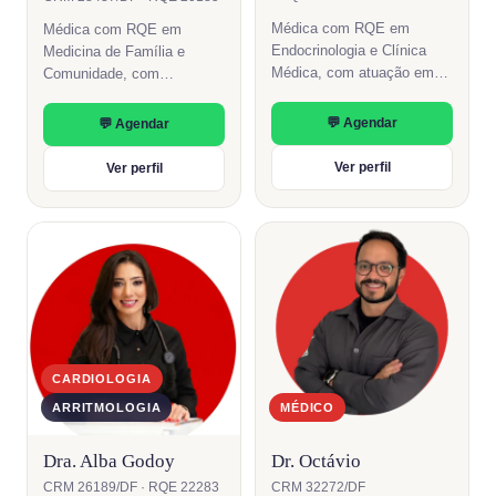
Médica com RQE em
Médica com RQE em
Endocrinologia e Clínica
Medicina de Família e
Médica, com atuação em
Comunidade, com
diabetes, obesidade,
atendimento integral e
distúrbios da tireoide e
longitudinal, centrado na
💬 Agendar
💬 Agendar
saúde metabólica.
pessoa e no seu contexto.
Formação pelo HUB/UnB e
Ver perfil
Ver perfil
pelo IEDE-RJ.
CARDIOLOGIA
ARRITMOLOGIA
MÉDICO
Dra. Alba Godoy
Dr. Octávio
CRM 26189/DF · RQE 22283
CRM 32272/DF