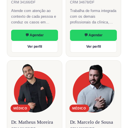
CRM 34166/DF
CRM 34678/DF
Atende com atenção ao
Trabalha de forma integrada
contexto de cada pessoa e
com os demais
conduz os casos em
profissionais da clínica,
articulação com o restante
com clareza nas
da equipe.
orientações e no plano de
💬 Agendar
💬 Agendar
cuidado.
Ver perfil
Ver perfil
MÉDICO
MÉDICO
Dr. Matheus Moreira
Dr. Marcelo de Sousa