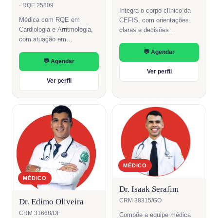
· RQE 25809
Integra o corpo clínico da
Médica com RQE em
CEFIS, com orientações
Cardiologia e Arritmologia,
claras e decisões
com atuação em
compartilhadas em cada
eletrofisiologia e
consulta.
💬 Agendar
estimulação cardíaca.
💬 Agendar
Títulos pela SBC e pela
Ver perfil
Sociedade Brasileira de
Ver perfil
Arritmias Cardíacas.
MÉDICO
MÉDICO
Dr. Isaak Serafim
Dr. Edimo Oliveira
CRM 38315/GO
CRM 31668/DF
Compõe a equipe médica