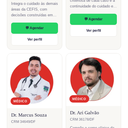
criteriosa de cada caso e a
Integra o cuidado às demais
continuidade do cuidado em
áreas da CEFIS, com
parceria com as outras
decisões construídas em
áreas.
💬 Agendar
conjunto com quem atende.
💬 Agendar
Ver perfil
Ver perfil
MÉDICO
MÉDICO
Dr. Ari Galvão
Dr. Marcus Souza
CRM 36178/DF
CRM 34649/DF
Compõe o corpo clínico da