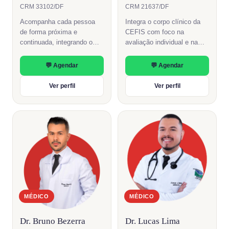
CRM 33102/DF
CRM 21637/DF
Acompanha cada pessoa
Integra o corpo clínico da
de forma próxima e
CEFIS com foco na
continuada, integrando o
avaliação individual e na
cuidado às outras áreas da
coordenação do cuidado
casa.
entre as áreas.
💬 Agendar
💬 Agendar
Ver perfil
Ver perfil
MÉDICO
MÉDICO
Dr. Bruno Bezerra
Dr. Lucas Lima