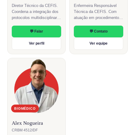
Diretor Técnico da CEFIS.
Enfermeira Responsável
Coordena a integração dos
Técnica da CEFIS. Com
protocolos multidisciplinares
atuação em procedimentos
e a experiência de cuidado
injetáveis, soroterapia e
da clínica.
acompanhamento integrado
💬 Falar
💬 Contato
dos protocolos clínicos.
Ver perfil
Ver equipe
BIOMÉDICO
Alex Nogueira
CRBM 4512/DF