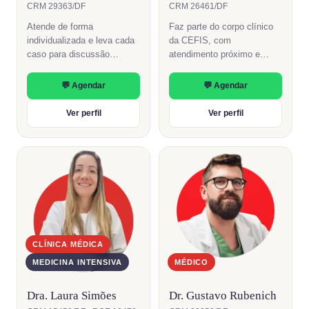
CRM 29363/DF
CRM 26461/DF
Atende de forma
Faz parte do corpo clínico
individualizada e leva cada
da CEFIS, com
caso para discussão
atendimento próximo e
conjunta com a equipe
condutas construídas em
multidisciplinar, para um
diálogo com cada pessoa.
💬 Agendar
💬 Agendar
cuidado coordenado do
começo ao fim.
Ver perfil
Ver perfil
CLÍNICA MÉDICA
MEDICINA INTENSIVA
MÉDICO
Dra. Laura Simões
Dr. Gustavo Rubenich