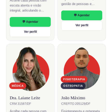
Acolhe cada pessoa com
gestão de pessoas e
escuta atenta e visão
docência. Atendimento
integral, articulando o
online em psicoterapia,
💬 Agendar
cuidado junto ao restante da
integrando abordagem
equipe da clínica.
💬 Agendar
humanista, Psicologia
Ver perfil
Positiva e ferramentas da
Ver perfil
TCC.
FISIOTERAPIA
MÉDICA
OSTEOPATIA
Dra. Laiane Leite
João Máximo
CRM 31587/DF
CREFITO 205129/DF
Acolhe cada pessoa com
Fisioterapeuta e osteopata