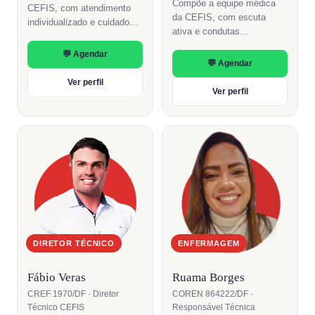
Compõe a equipe médica
CEFIS, com atendimento
da CEFIS, com escuta
individualizado e cuidado
ativa e condutas
coordenado entre as áreas.
construídas em diálogo com
💬 Agendar
cada pessoa.
💬 Agendar
Ver perfil
Ver perfil
DIRETOR TÉCNICO
ENFERMAGEM
Fábio Veras
Ruama Borges
CREF 1970/DF · Diretor
COREN 864222/DF ·
Técnico CEFIS
Responsável Técnica