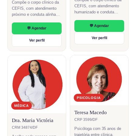
Compõe o corpo clínico da
CEFIS, com atendimento
CEFIS, com atendimento
humanizado e conduta
próximo e conduta alinhada
construída em conjunto
entre as diferentes áreas.
com as demais áreas da
💬 Agendar
💬 Agendar
clínica.
Ver perfil
Ver perfil
PSICOLOGIA
MÉDICA
Teresa Macedo
Dra. Maria Victória
CRP 3599/DF
CRM 34874/DF
Psicóloga com 35 anos de
trajetória entre clínica,