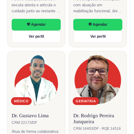
escuta atenta e articula o
com atuação em
cuidado junto ao restante da
reabilitação funcional, dor
equipe da clínica.
crônica e performance
motora. Abordagem manual
💬 Agendar
💬 Agendar
e integrativa.
Ver perfil
Ver perfil
MÉDICO
GERIATRIA
Dr. Gustavo Lima
Dr. Rodrigo Pereira
Junqueira
CRM 22173/DF
CRM 16403/DF · RQE 14516
Atua de forma colaborativa