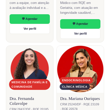
com a equipe, com atenção
Médico com RQE em
à avaliação individual e ao
Geriatria, com atuação em
acompanhamento de cada
longevidade saudável,
caso.
prevenção de doenças
💬 Agendar
crônicas e cuidado integral
💬 Agendar
da pessoa idosa.
Ver perfil
Ver perfil
ENDOCRINOLOGIA
MEDICINA DE FAMÍLIA E
COMUNIDADE
CLÍNICA MÉDICA
Dra. Fernanda
Dra. Mariana Ouriques
Colavolpe
CRM 25240/DF · RQE 23109
· RQE 20578
CRM 28437/DF · RQE 20185