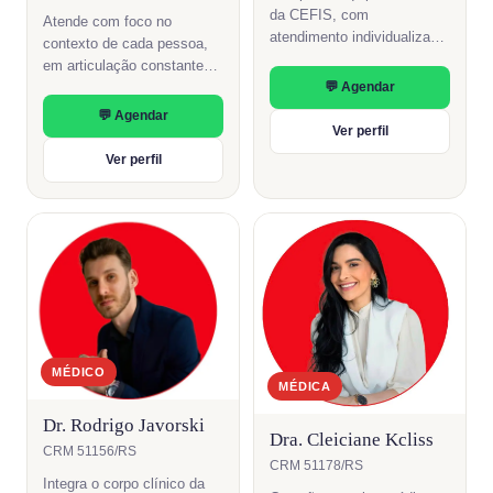
da CEFIS, com
Atende com foco no
atendimento individualizado
contexto de cada pessoa,
e cuidado coordenado entre
em articulação constante
as áreas.
com as outras áreas da
💬 Agendar
clínica.
💬 Agendar
Ver perfil
Ver perfil
MÉDICO
MÉDICA
Dr. Rodrigo Javorski
Dra. Cleiciane Kcliss
CRM 51156/RS
CRM 51178/RS
Integra o corpo clínico da