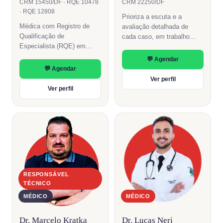
CRM 15450/DF · RQE 10478
CRM 22250/DF
· RQE 12808
Prioriza a escuta e a
Médica com Registro de
avaliação detalhada de
Qualificação de
cada caso, em trabalho
Especialista (RQE) em
conjunto com as demais
Clínica Médica e Medicina
áreas da clínica.
💬 Agendar
Intensiva.
💬 Agendar
Ver perfil
Ver perfil
RESPONSÁVEL
TÉCNICO
MÉDICO
MÉDICO
Dr. Marcelo Kratka
Dr. Lucas Neri