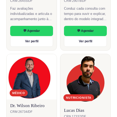
CRM 26455/DF
CRM 29078/DF
Faz avaliações
Conduz cada consulta com
individualizadas e articula o
tempo para ouvir e explicar,
acompanhamento junto às
dentro do modelo integrado
outras áreas da CEFIS.
de atendimento da clínica.
💬 Agendar
💬 Agendar
Ver perfil
Ver perfil
MÉDICO
NUTRICIONISTA
Dr. Wilson Ribeiro
Lucas Dias
CRM 26734/DF
CRN 17337/DF