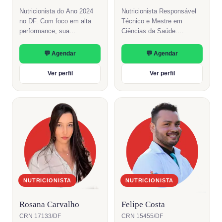
Nutricionista do Ano 2024
Nutricionista Responsável
no DF. Com foco em alta
Técnico e Mestre em
performance, sua
Ciências da Saúde.
abordagem é personalizada
Referência em nutrição
para emagrecimento
baseada em evidências
💬 Agendar
💬 Agendar
sustentável e otimização da
com foco em saúde
saúde.
metabólica e longevidade.
Ver perfil
Ver perfil
NUTRICIONISTA
NUTRICIONISTA
Rosana Carvalho
Felipe Costa
CRN 17133/DF
CRN 15455/DF