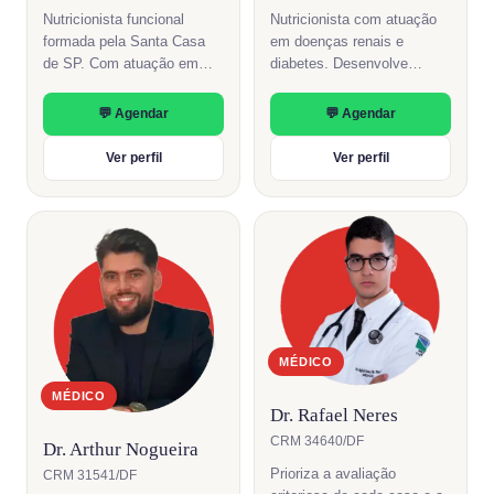
Nutricionista funcional
Nutricionista com atuação
formada pela Santa Casa
em doenças renais e
de SP. Com atuação em
diabetes. Desenvolve
nutrição clínica, saúde da
planos terapêuticos
mulher e reequilíbrio
individualizados para
💬 Agendar
💬 Agendar
metabólico.
condições metabólicas
complexas.
Ver perfil
Ver perfil
MÉDICO
MÉDICO
Dr. Rafael Neres
CRM 34640/DF
Dr. Arthur Nogueira
Prioriza a avaliação
CRM 31541/DF