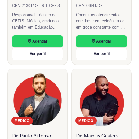
CRM 21301/DF · R.T. CEFIS
CRM 34641/DF
Responsável Técnico da
Conduz os atendimentos
CEFIS. Médico, graduado
com base em evidências e
também em Educação
em troca constante com a
Física, à frente da
equipe multidisciplinar da
coordenação clínica da
CEFIS.
💬 Agendar
💬 Agendar
equipe.
Ver perfil
Ver perfil
MÉDICO
MÉDICO
Dr. Paulo Affonso
Dr. Marcus Gesteira