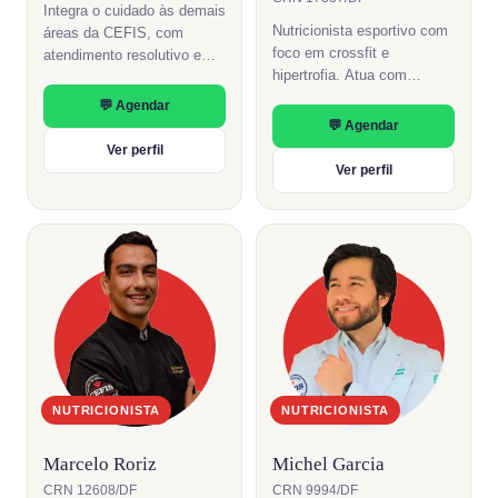
Integra o cuidado às demais
Nutricionista esportivo com
áreas da CEFIS, com
foco em crossfit e
atendimento resolutivo e
hipertrofia. Atua com
escuta atenta em cada
periodização nutricional e
consulta.
💬 Agendar
otimização de performance
💬 Agendar
para atletas e praticantes
Ver perfil
de atividade física.
Ver perfil
NUTRICIONISTA
NUTRICIONISTA
Marcelo Roriz
Michel Garcia
CRN 12608/DF
CRN 9994/DF