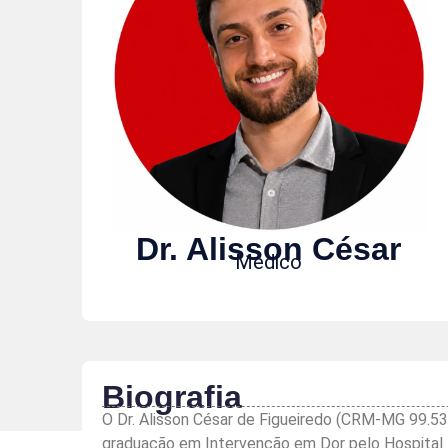
Dr. Alisson César
Médico
Biografia
O Dr. Alisson César de Figueiredo (CRM-MG 99.53
graduação em Intervenção em Dor pelo Hospital I