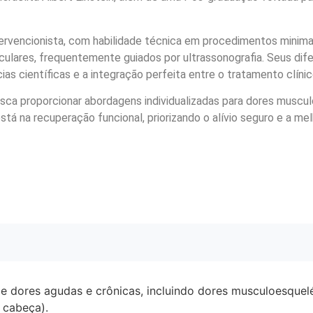
ntervencionista, com habilidade técnica em procedimentos mini
ticulares, frequentemente guiados por ultrassonografia. Seus dif
 científicas e a integração perfeita entre o tratamento clínico
 busca proporcionar abordagens individualizadas para dores muscu
está na recuperação funcional, priorizando o alívio seguro e a m
dores agudas e crônicas, incluindo dores musculoesqueléti
 cabeça).