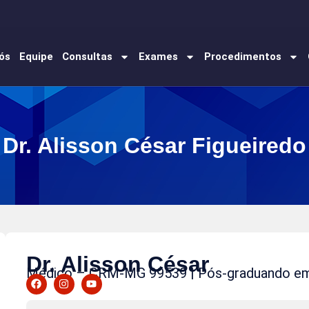
ós
Equipe
Consultas
Exames
Procedimentos
Dr. Alisson César Figueiredo
Dr. Alisson César
Médico – CRM-MG 99539 | Pós-graduando em