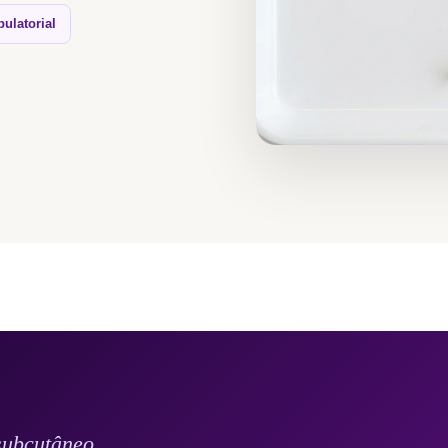
ulatorial
subcutâneo