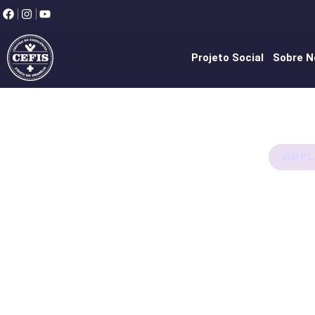
Projeto Social
Sobre N
IMPL
Im
Li
pa