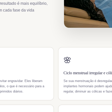
esultado é mais equilíbrio,
m cada fase da vida
🌸
Ciclo menstrual irregular e cól
itar engravidar. Eles liberam
Se sua menstruação é desregulad
os, o que é necessário para a
implantes hormonais podem ajuda
rimidos diários.
regular, diminuir as cólicas e fa