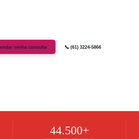
ia avançada para tratar a Menopausa, Endometriose e recu
de. Implante bioabsorvível subcutâneo — sem comprimidos d
ações hormonais, sem interrupções na sua rotina.
endar minha consulta
📞 (61) 3224-5866
pausa · Endometriose
⏱️ 6 meses a 3 anos
💜 Sem comprimidos d
44.500+