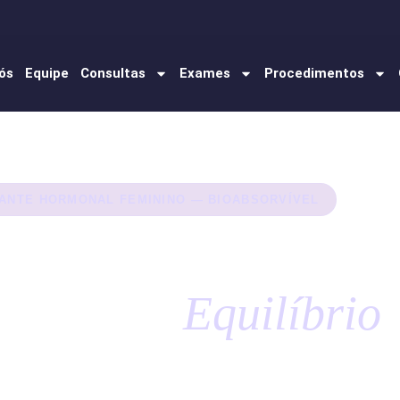
ós
Equipe
Consultas
Exames
Procedimentos
ANTE HORMONAL FEMININO — BIOABSORVÍVEL
plantes Hormonais:
berdade e
Equilíbrio
ra a Mulher