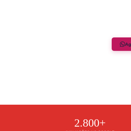
Tecnolog
vitalida
sem vari
Ag
🌸 Meno
2.800+