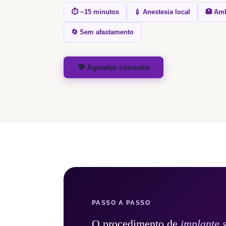
⏱️ ~15 minutos
💉 Anestesia local
🏥 Amb
🔄 Sem afastamento
💬 Agendar consulta
PASSO A PASSO
O procedimento de
implante 