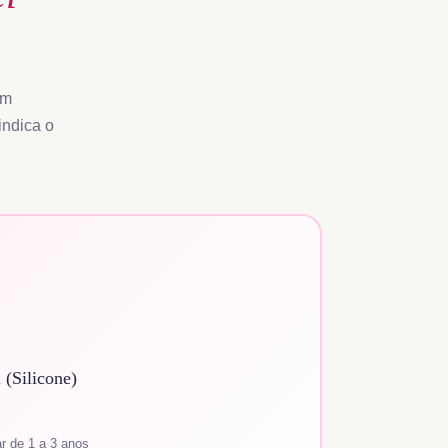
om
indica o
 (Silicone)
r de 1 a 3 anos