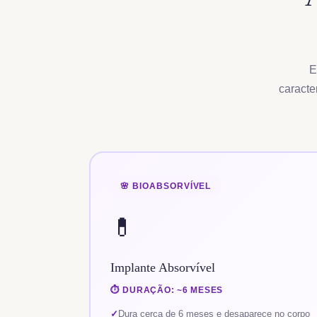
E
caracte
🌸 BIOABSORVÍVEL
💊
Implante Absorvível
⏱️ DURAÇÃO: ~6 MESES
Dura cerca de 6 meses e desaparece no corpo