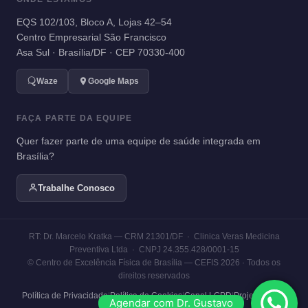
EQS 102/103, Bloco A, Lojas 42–54
Centro Empresarial São Francisco
Asa Sul · Brasília/DF · CEP 70330-400
Waze
Google Maps
FAÇA PARTE DA EQUIPE
Quer fazer parte de uma equipe de saúde integrada em
Brasília?
Trabalhe Conosco
RT: Dr. Marcelo Kratka — CRM 21301/DF · Clinica Veras Medicina
Preventiva Ltda · CNPJ 24.355.428/0001-15
© Centro de Excelência Física de Brasília — CEFIS 2026 · Todos os
direitos reservados
Política de Privacidade
|
Política de Cookies
|
Canal LGPD
|
Projeto Social
Agendar com Dr. Gustavo