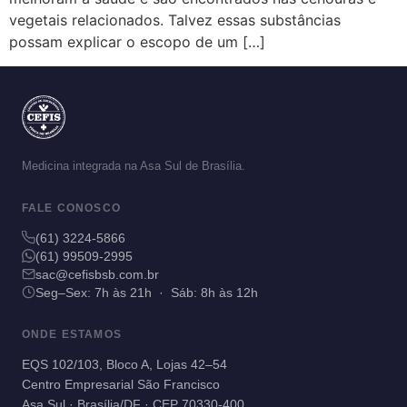
vegetais relacionados. Talvez essas substâncias
possam explicar o escopo de um […]
Medicina integrada na Asa Sul de Brasília.
FALE CONOSCO
(61) 3224-5866
(61) 99509-2995
sac@cefisbsb.com.br
Seg–Sex: 7h às 21h · Sáb: 8h às 12h
ONDE ESTAMOS
EQS 102/103, Bloco A, Lojas 42–54
Centro Empresarial São Francisco
Asa Sul · Brasília/DF · CEP 70330-400