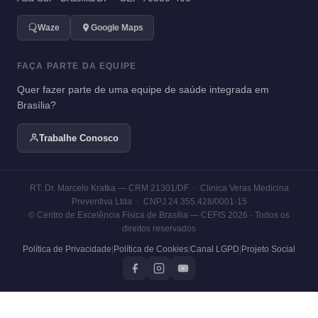
Waze
Google Maps
FAÇA PARTE DA EQUIPE
Quer fazer parte de uma equipe de saúde integrada em
Brasília?
Trabalhe Conosco
RT: Dr. Marcelo Kratka — CRM 21301/DF · Clinica Veras Medicina
Preventiva Ltda · CNPJ 24.355.428/0001-15
© Centro de Excelência Física de Brasília — CEFIS 2026 · Todos os
direitos reservados
Política de Privacidade
|
Política de Cookies
|
Canal LGPD
|
Projeto Social