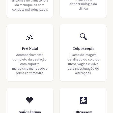
sintomas do climatério e
endocrinologia da
da menopausa com
clínica.
conduta individualizada.
👶
🔍
Pré-Natal
Colposcopia
Acompanhamento
Exame de imagem
completo da gestação
detalhado do colo do
com suporte
útero, vagina e vulva
multidisciplinar desde o
para investigação de
primeiro trimestre.
alterações.
💙
🩻
Saúde Íntima
Ultrassom