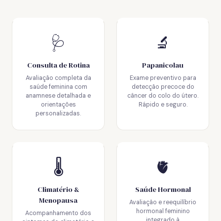
🩺
🔬
Consulta de Rotina
Papanicolau
Avaliação completa da
Exame preventivo para
saúde feminina com
detecção precoce do
anamnese detalhada e
câncer do colo do útero.
orientações
Rápido e seguro.
personalizadas.
🌡️
🫀
Climatério &
Saúde Hormonal
Menopausa
Avaliação e reequilíbrio
hormonal feminino
Acompanhamento dos
integrado à